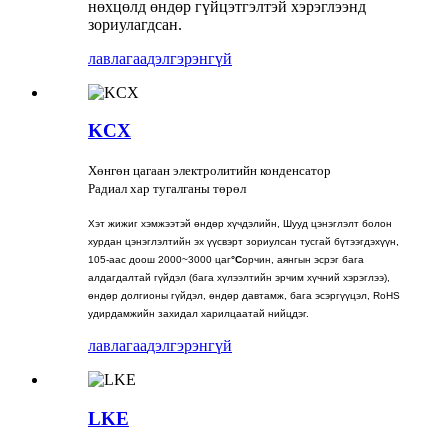
нөхцөлд өндөр гүйцэтгэлтэй хэрэглээнд
зориулагдсан.
лавлагаа
дэлгэрэнгүй
KCX
Хөнгөн цагаан электролитийн конденсатор
Радиал хар тугалганы төрөл
Хэт жижиг хэмжээтэй өндөр хүчдэлийн, Шууд цэнэглэлт болон
хурдан цэнэглэлтийн эх үүсвэрт зориулсан тусгай бүтээгдэхүүн,
105-аас доош 2000~3000 цаг
°C
орчин, аянгын эсрэг бага
алдагдалтай гүйдэл (бага хүлээлтийн эрчим хүчний хэрэглээ),
өндөр долгионы гүйдэл, өндөр давтамж, бага эсэргүүцэл, RoHS
удирдамжийн захидал харилцаатай нийцдэг.
лавлагаа
дэлгэрэнгүй
LKE