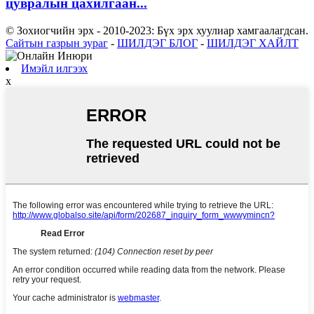
цувралын цахилгаан...
© Зохиогчийн эрх - 2010-2023: Бүх эрх хуулиар хамгаалагдсан.
Сайтын газрын зураг
-
ШИЛДЭГ БЛОГ
-
ШИЛДЭГ ХАЙЛТ
Имэйл илгээх
x