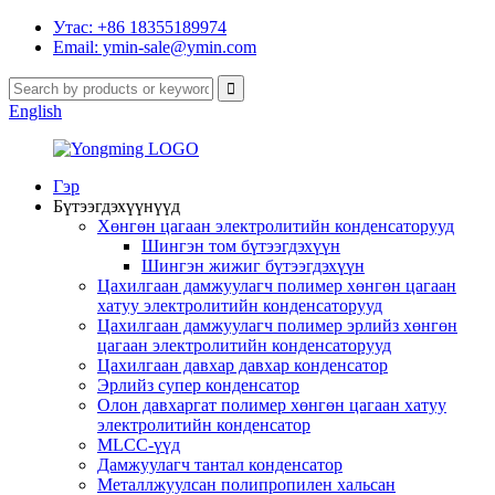
Утас: +86 18355189974
Email: ymin-sale@ymin.com
English
Гэр
Бүтээгдэхүүнүүд
Хөнгөн цагаан электролитийн конденсаторууд
Шингэн том бүтээгдэхүүн
Шингэн жижиг бүтээгдэхүүн
Цахилгаан дамжуулагч полимер хөнгөн цагаан
хатуу электролитийн конденсаторууд
Цахилгаан дамжуулагч полимер эрлийз хөнгөн
цагаан электролитийн конденсаторууд
Цахилгаан давхар давхар конденсатор
Эрлийз супер конденсатор
Олон давхаргат полимер хөнгөн цагаан хатуу
электролитийн конденсатор
MLCC-үүд
Дамжуулагч тантал конденсатор
Металлжуулсан полипропилен хальсан