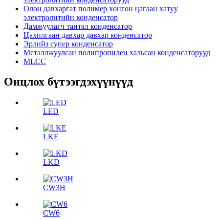
Олон давхаргат полимер хөнгөн цагаан хатуу
электролитийн конденсатор
Дамжуулагч тантал конденсатор
Цахилгаан давхар давхар конденсатор
Эрлийз супер конденсатор
Металлжуулсан полипропилен хальсан конденсаторууд
MLCC
Онцлох бүтээгдэхүүнүүд
LED
LKE
LKD
CW3H
CW6