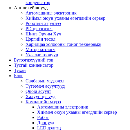
конденсатор
Аппликейшнүүд
Автомашины электроник
Хиймэл оюун ухааны өгөгдлийн сервер
Роботын хэрэглээ
PD цэнэглэгч
Шинэ Эрчим Хүч
Цэргийн төсөл
Харилцаа холбооны тоног төхөөрөмж
Мотор хөтлөгч
Ухаалаг тоолуур
Бүтээгдэхүүний төв
Тусгай конденсатор
Тухай
Блог
Салбарын мэдээлэл
Түгээмэл асуултууд
Quora асуулт
Халуун цэгүүд
Компанийн мэдээ
Автомашины электроник
Хиймэл оюун ухааны өгөгдлийн сервер
Робот
Дронууд
LED дэлгэц