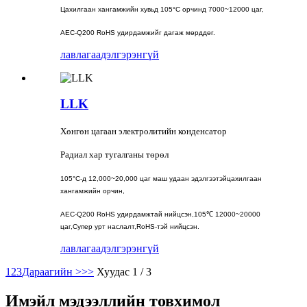
Цахилгаан хангамжийн хувьд 105°C орчинд 7000~12000 цаг,
AEC-Q200 RoHS удирдамжийг дагаж мөрддөг.
лавлагаа
дэлгэрэнгүй
LLK
Хөнгөн цагаан электролитийн конденсатор
Радиал хар тугалганы төрөл
105°C-д 12,000~20,000 цаг маш удаан эдэлгээтэй
цахилгаан
хангамжийн орчин,
AEC-Q200 RoHS удирдамжтай нийцсэн,
105℃ 12000~20000
цаг,
Супер урт наслалт,
RoHS-тэй нийцсэн.
лавлагаа
дэлгэрэнгүй
1
2
3
Дараагийн >
>>
Хуудас 1 / 3
Имэйл мэдээллийн товхимол