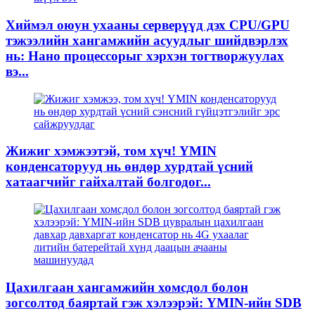
Хиймэл оюун ухааны серверүүд дэх CPU/GPU
тэжээлийн хангамжийн асуудлыг шийдвэрлэх
нь: Нано процессорыг хэрхэн тогтворжуулах
вэ...
Жижиг хэмжээтэй, том хүч! YMIN
конденсаторууд нь өндөр хурдтай үсний
хатаагчийг гайхалтай болгодог...
Цахилгаан хангамжийн хомсдол болон
зогсолтод баяртай гэж хэлээрэй: YMIN-ийн SDB