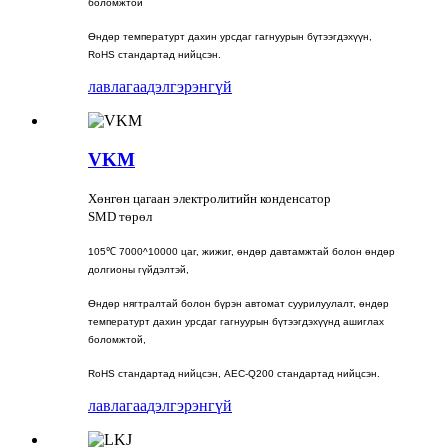
боломжтой
Өндөр температурт дахин урсдаг гагнуурын бүтээгдэхүүн,
RoHS стандартад нийцсэн.
лавлагаа
дэлгэрэнгүй
VKM
Хөнгөн цагаан электролитийн конденсатор
SMD төрөл
105℃ 7000^10000 цаг, жижиг, өндөр давтамжтай болон өндөр
долгионы гүйдэлтэй,
Өндөр нягтралтай болон бүрэн автомат суурилуулалт, өндөр
температурт дахин урсдаг гагнуурын бүтээгдэхүүнд ашиглах
боломжтой,
RoHS стандартад нийцсэн, AEC-Q200 стандартад нийцсэн.
лавлагаа
дэлгэрэнгүй