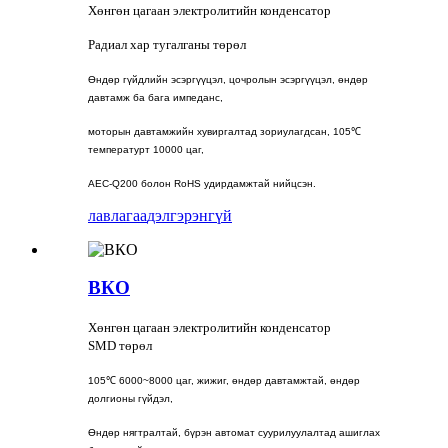
Хөнгөн цагаан электролитийн конденсатор
Радиал хар тугалганы төрөл
Өндөр гүйдлийн эсэргүүцэл, цочролын эсэргүүцэл, өндөр
давтамж ба бага импеданс,
моторын давтамжийн хувиргалтад зориулагдсан, 105℃
температурт 10000 цаг,
AEC-Q200 болон RoHS удирдамжтай нийцсэн.
лавлагаа
дэлгэрэнгүй
ВКО
Хөнгөн цагаан электролитийн конденсатор
SMD төрөл
105℃ 6000~8000 цаг, жижиг, өндөр давтамжтай, өндөр
долгионы гүйдэл,
Өндөр нягтралтай, бүрэн автомат суурилуулалтад ашиглах