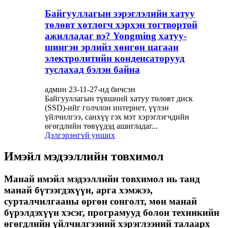
Байгууллагын зэрэглэлийн хатуу
төлөвт хөтлөгч хэрхэн тогтвортой
ажилладаг вэ? Yongming хатуу-
шингэн эрлийз хөнгөн цагаан
электролитийн конденсаторууд
туслахад бэлэн байна
админ 23-11-27-нд бичсэн
Байгууллагын түвшний хатуу төлөвт диск
(SSD)-ийг голчлон интернет, үүлэн
үйлчилгээ, санхүү гэх мэт хэрэглэгчдийн
өгөгдлийн төвүүдэд ашигладаг...
Дэлгэрэнгүй унших
Имэйл мэдээллийн товхимол
Манай имэйл мэдээллийн товхимол нь танд
манай бүтээгдэхүүн, арга хэмжээ,
сурталчилгааны өргөн сонголт, мөн манай
бүрэлдэхүүн хэсэг, програмууд болон техникийн
өгөгдлийн үйлчилгээний хэрэглээний талаарх