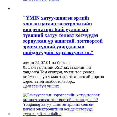
"YMIN хатуу-шингэн эрлийз
хөнгөн цагаан электролитийн
конденсатор: Байгууллагын
түвшний хатуу төлөвт хөтчүүдэд
зориулсан үр ашигтай, тогтвортой
эрчим хүчний удирдлагын
шийдлүүдийг хэрэгжүүлэх нь"
админ 24-07-01-нд бичсэн
01 Байгууллагын SSD зах зээлийн чиг
хандлага Том өгөгдөл, үүлэн тооцоолол,
хиймэл оюун ухаан зэрэг технологийн өргөн
хэрэглээтэй холбоотойгоор...
Дэлгэрэнгүй унших