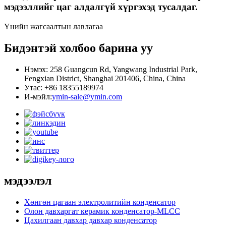
мэдээллийг цаг алдалгүй хүргэхэд тусалдаг.
Үнийн жагсаалтын лавлагаа
Бидэнтэй холбоо барина уу
Нэмэх: 258 Guangcun Rd, Yangwang Industrial Park,
Fengxian District, Shanghai 201406, China, China
Утас: +86 18355189974
И-мэйл:
ymin-sale@ymin.com
мэдээлэл
Хөнгөн цагаан электролитийн конденсатор
Олон давхаргат керамик конденсатор-MLCC
Цахилгаан давхар давхар конденсатор