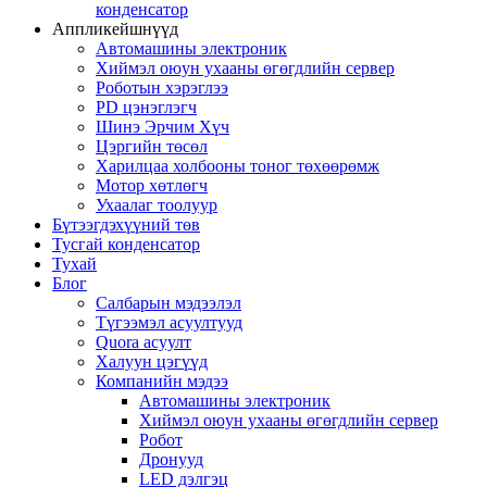
конденсатор
Аппликейшнүүд
Автомашины электроник
Хиймэл оюун ухааны өгөгдлийн сервер
Роботын хэрэглээ
PD цэнэглэгч
Шинэ Эрчим Хүч
Цэргийн төсөл
Харилцаа холбооны тоног төхөөрөмж
Мотор хөтлөгч
Ухаалаг тоолуур
Бүтээгдэхүүний төв
Тусгай конденсатор
Тухай
Блог
Салбарын мэдээлэл
Түгээмэл асуултууд
Quora асуулт
Халуун цэгүүд
Компанийн мэдээ
Автомашины электроник
Хиймэл оюун ухааны өгөгдлийн сервер
Робот
Дронууд
LED дэлгэц