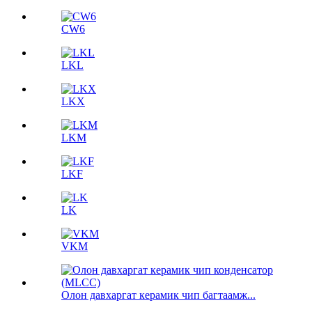
CW6
LKL
LKX
LKM
LKF
LK
VKM
Олон давхаргат керамик чип багтаамж...