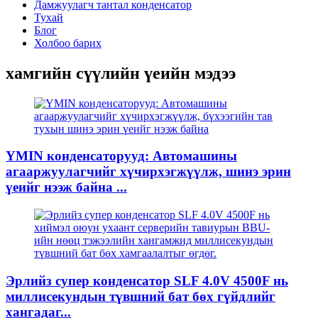
Дамжуулагч тантал конденсатор
Тухай
Блог
Холбоо барих
хамгийн сүүлийн үеийн мэдээ
YMIN конденсаторууд: Автомашины
агааржуулагчийг хүчирхэгжүүлж, шинэ эрин
үеийг нээж байна ...
Эрлийз супер конденсатор SLF 4.0V 4500F нь
миллисекундын түвшний бат бөх гүйдлийг
хангадаг...