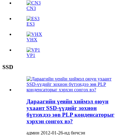
CN3
ES3
VHX
VP1
SSD
Дараагийн үеийн хиймэл оюун
ухаант SSD-үүдийг зохион
бүтээхдээ зөв PLP конденсаторыг
хэрхэн сонгох вэ?
админ 2012-01-26-нд бичсэн