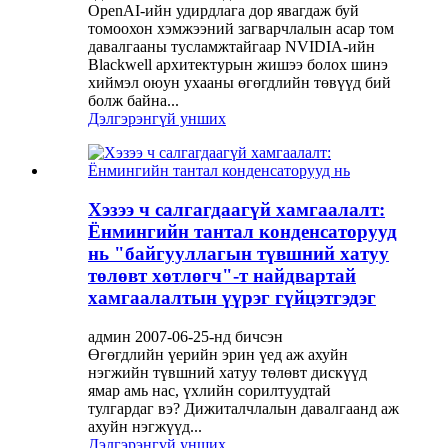
OpenAI-ийн удирдлага дор явагдаж буй
томоохон хэмжээний загварчлалын асар том
давалгааны тусламжтайгаар NVIDIA-ийн
Blackwell архитектурын жишээ болох шинэ
хиймэл оюун ухааны өгөгдлийн төвүүд бий
болж байна...
Дэлгэрэнгүй унших
Хэзээ ч салгагдаагүй хамгаалалт:
Ёнмингийн тантал конденсаторууд
нь "байгууллагын түвшний хатуу
төлөвт хөтлөгч"-т найдвартай
хамгаалалтын үүрэг гүйцэтгэдэг
админ 2007-06-25-нд бичсэн
Өгөгдлийн үерийн эрин үед аж ахуйн
нэгжийн түвшний хатуу төлөвт дискүүд
ямар амь нас, үхлийн сорилтуудтай
тулгардаг вэ? Дижиталчлалын давалгаанд аж
ахуйн нэгжүүд...
Дэлгэрэнгүй унших