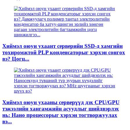
Хиймэл оюун ухаант серверийн SSD-д хамгийн
тохиромжтой PLP конденсаторыг хэрхэн сонгох
вэ? Цогц...
Хиймэл оюун ухааны серверүүд дэх CPU/GPU
тэжээлийн хангамжийн асуудлыг шийдвэрлэх
нь: Нано процессорыг хэрхэн тогтворжуулах
вэ...