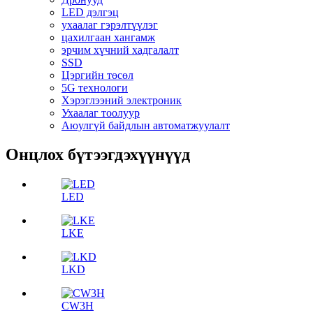
LED дэлгэц
ухаалаг гэрэлтүүлэг
цахилгаан хангамж
эрчим хүчний хадгалалт
SSD
Цэргийн төсөл
5G технологи
Хэрэглээний электроник
Ухаалаг тоолуур
Аюулгүй байдлын автоматжуулалт
Онцлох бүтээгдэхүүнүүд
LED
LKE
LKD
CW3H