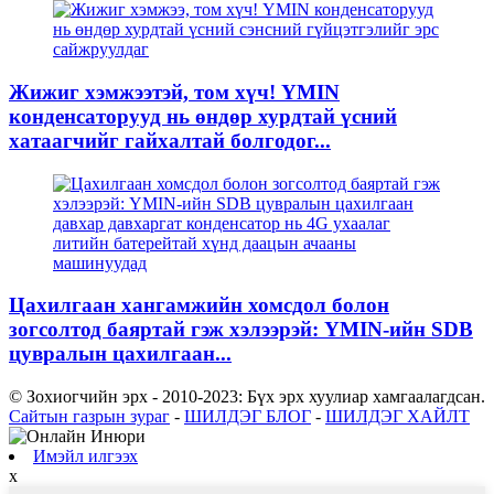
Жижиг хэмжээтэй, том хүч! YMIN
конденсаторууд нь өндөр хурдтай үсний
хатаагчийг гайхалтай болгодог...
Цахилгаан хангамжийн хомсдол болон
зогсолтод баяртай гэж хэлээрэй: YMIN-ийн SDB
цувралын цахилгаан...
© Зохиогчийн эрх - 2010-2023: Бүх эрх хуулиар хамгаалагдсан.
Сайтын газрын зураг
-
ШИЛДЭГ БЛОГ
-
ШИЛДЭГ ХАЙЛТ
Имэйл илгээх
x