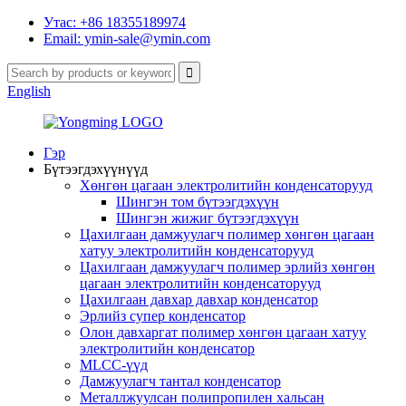
Утас: +86 18355189974
Email: ymin-sale@ymin.com
English
Гэр
Бүтээгдэхүүнүүд
Хөнгөн цагаан электролитийн конденсаторууд
Шингэн том бүтээгдэхүүн
Шингэн жижиг бүтээгдэхүүн
Цахилгаан дамжуулагч полимер хөнгөн цагаан
хатуу электролитийн конденсаторууд
Цахилгаан дамжуулагч полимер эрлийз хөнгөн
цагаан электролитийн конденсаторууд
Цахилгаан давхар давхар конденсатор
Эрлийз супер конденсатор
Олон давхаргат полимер хөнгөн цагаан хатуу
электролитийн конденсатор
MLCC-үүд
Дамжуулагч тантал конденсатор
Металлжуулсан полипропилен хальсан