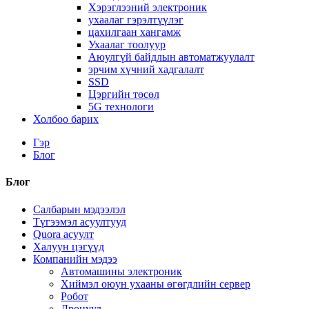
Хэрэглээний электроник
ухаалаг гэрэлтүүлэг
цахилгаан хангамж
Ухаалаг тоолуур
Аюулгүй байдлын автоматжуулалт
эрчим хүчний хадгалалт
SSD
Цэргийн төсөл
5G технологи
Холбоо барих
Гэр
Блог
Блог
Салбарын мэдээлэл
Түгээмэл асуултууд
Quora асуулт
Халуун цэгүүд
Компанийн мэдээ
Автомашины электроник
Хиймэл оюун ухааны өгөгдлийн сервер
Робот
Дронууд