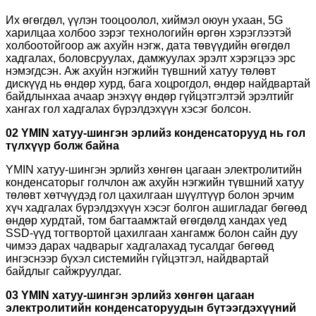
Их өгөгдөл, үүлэн тооцоолол, хиймэл оюун ухаан, 5G
харилцаа холбоо зэрэг технологийн өргөн хэрэглээтэй
холбоотойгоор аж ахуйн нэгж, дата төвүүдийн өгөгдөл
хадгалах, боловсруулах, дамжуулах эрэлт хэрэгцээ эрс
нэмэгдсэн. Аж ахуйн нэгжийн түвшний хатуу төлөвт
дискүүд нь өндөр хурд, бага хоцрогдол, өндөр найдвартай
байдлынхаа ачаар энэхүү өндөр гүйцэтгэлтэй эрэлтийг
хангах гол хадгалах бүрэлдэхүүн хэсэг болсон.
02 YMIN хатуу-шингэн эрлийз конденсаторууд нь гол
түлхүүр болж байна
YMIN хатуу-шингэн эрлийз хөнгөн цагаан электролитийн
конденсаторыг голчлон аж ахуйн нэгжийн түвшний хатуу
төлөвт хөтчүүдэд гол цахилгаан шүүлтүүр болон эрчим
хүч хадгалах бүрэлдэхүүн хэсэг болгон ашигладаг бөгөөд
өндөр хурдтай, том багтаамжтай өгөгдөлд хандах үед
SSD-үүд тогтвортой цахилгаан хангамж болон сайн дуу
чимээ дарах чадварыг хадгалахад тусалдаг бөгөөд
ингэснээр бүхэл системийн гүйцэтгэл, найдвартай
байдлыг сайжруулдаг.
03 YMIN хатуу-шингэн эрлийз хөнгөн цагаан
электролитийн конденсаторуудын бүтээгдэхүүний