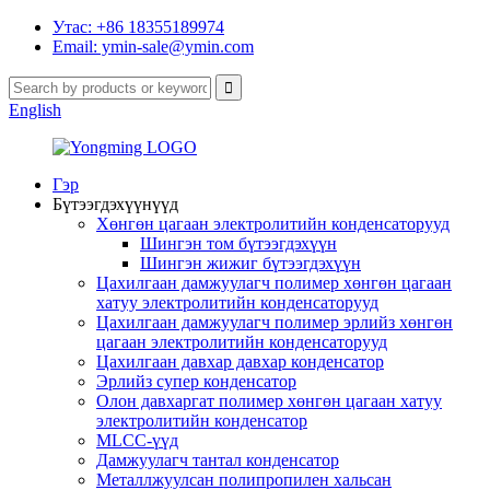
Утас: +86 18355189974
Email: ymin-sale@ymin.com
English
Гэр
Бүтээгдэхүүнүүд
Хөнгөн цагаан электролитийн конденсаторууд
Шингэн том бүтээгдэхүүн
Шингэн жижиг бүтээгдэхүүн
Цахилгаан дамжуулагч полимер хөнгөн цагаан
хатуу электролитийн конденсаторууд
Цахилгаан дамжуулагч полимер эрлийз хөнгөн
цагаан электролитийн конденсаторууд
Цахилгаан давхар давхар конденсатор
Эрлийз супер конденсатор
Олон давхаргат полимер хөнгөн цагаан хатуу
электролитийн конденсатор
MLCC-үүд
Дамжуулагч тантал конденсатор
Металлжуулсан полипропилен хальсан