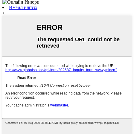
Имэйл илгээх
x