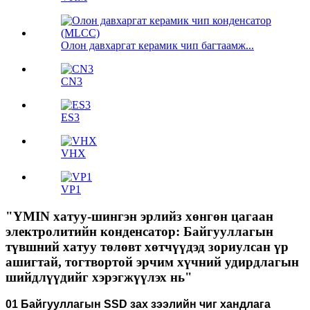
Олон давхаргат керамик чип багтаамж...
CN3
ES3
VHX
VP1
"YMIN хатуу-шингэн эрлийз хөнгөн цагаан
электролитийн конденсатор: Байгууллагын
түвшний хатуу төлөвт хөтчүүдэд зориулсан үр
ашигтай, тогтвортой эрчим хүчний удирдлагын
шийдлүүдийг хэрэгжүүлэх нь"
01 Байгууллагын SSD зах зээлийн чиг хандлага