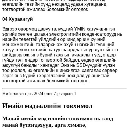
өгөгдлийн төвийн хүнд нөхцөлд удаан хугацаанд
тогтвортой ажиллах боломжийг олгодог.
04 Хураангуй
Эдгээр өвөрмөц давуу талуудтай YMIN хатуу-шингэн
эрлийз хөнгөн цагаан электролитийн конденсаторууд нь
нарийн төвөгтэй үйлдлийн орчинд эрчим хүчний
менежментийн талаархи аж ахуйн нэгжийн түвшний
хатуу төлөвт хөтчийн хатуу шаардлагыг үр дүнтэйгээр
шийдвэрлэж, янз бүрийн ажлын ачааллын үед өндөр
гүйцэтгэл, өндөр тогтвортой байдал, өндөр өгөгдлийн
аюулгүй байдлыг хангадаг. Энэ нь SSD-үүдийг үүлэн
тооцоолол, их өгөгдлийн шинжилгээ, хадгалах сервер
зэрэг янз бүрийн хэрэглээний нөхцөлд үр ашигтай,
тогтвортой ажиллах боломжийг олгодог.
Нийтэлсэн цаг: 2024 оны 7-р сарын 1
Имэйл мэдээллийн товхимол
Манай имэйл мэдээллийн товхимол нь танд
манай бүтээгдэхүүн, арга хэмжээ,