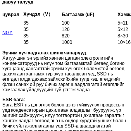
давуу талууд
Хүчдэл（V）
цуврал
Багтаамж (uF)
Хэмжэ
35
100
5×11
35
120
5×12
NGY
35
820
8×30
35
1000
10×16
Эрчим хүч хадгалах шинж чанарууд:
Хатуу-шингэн эрлийз хөнгөн цагаан электролитийн
конденсаторууд нь илүү том багтаамжтай бөгөөд богино
хугацаанд хангалттай эрчим хүч өгөх боломжтой бөгөөд
цахилгаан хангамж түр зуур тасалдсан үед SSD нь
өгөгдөл алдагдахаас зайлсхийхийн тулд кэш өгөгдлийг
флэш санах ой руу бичих зэрэг шаардлагатай өгөгдлийг
хамгаалах үйлдлүүдийг гүйцэтгэж чадна.
ESR бага:
Бага ESR нь цэнэглэх болон цэнэггүйжүүлэх процессын
үед конденсаторын цахилгаан алдагдлыг бууруулж, үр
ашгийг сайжруулж, илүү тогтвортой цахилгаан гаралтыг
хангаж чаддаг бөгөөд энэ нь өндөр хурдтай унших болон
бичих үйл ажиллагааны үед SSD-д шаардлагатай