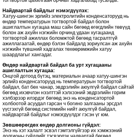
тогтвортой цахилгаан орчныг хадгалахад тусалдаг.
Найдвартай байдлыг нэмэгдүүлэх:
Хатуу-шингэн эрлийз электролитийн конденсаторууд нь
өндөр температурын тогтвортой байдал болон
ашиглалтын хугацаа маш сайн бөгөөд өгөгдлийн төвүүд
болон аж ахуйн нэгжийн орчинд удаан хугацаанд
тогтвортой ажиллах боломжтой бөгөөд тасралтгүй
ажиллагаатай, өндөр бэлэн байдалд зориулсан аж ахуйн
нэгжийн түвшний хадгалах төхөөрөмжийн хатуу
шаардлагыг хангадаг.
Өндөр найдвартай байдал ба урт хугацааны
ашиглалтын хугацаа:
Онцгой дотоод бүтэц, материалын ачаар хатуу-шингэн
эрлийз конденсаторууд нь температурын тогтвортой
байдал, бат бөх чанар, эвдрэлийн аюулгүй байдал сайтай
бөгөөд ихэвчлэн нээлттэй хэлхээний эвдрэлийн горим
хэлбэрээр илэрдэг бөгөөд энэ нь конденсатортой
холбоотой асуудал гарсан ч богино залгааны эрсдэл
үүсгэхгүй бөгөөд системийн нийт аюулгүй байдал,
найдвартай байдлыг нэмэгдүүлдэг гэсэн үг юм.
Зөвшөөрөгдөх өндөр долгионы гүйдэл:
Энэ нь хэт халалт эсвэл гэмтэлгүйгээр их хэмжээний
долгионы гүйдлийг тэсвэрлэх чадвартай бөгөөд