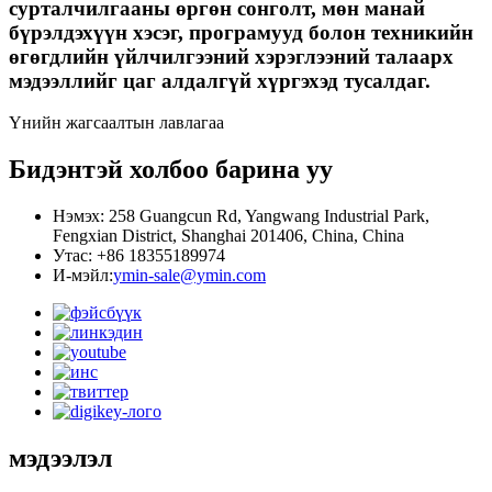
сурталчилгааны өргөн сонголт, мөн манай
бүрэлдэхүүн хэсэг, програмууд болон техникийн
өгөгдлийн үйлчилгээний хэрэглээний талаарх
мэдээллийг цаг алдалгүй хүргэхэд тусалдаг.
Үнийн жагсаалтын лавлагаа
Бидэнтэй холбоо барина уу
Нэмэх: 258 Guangcun Rd, Yangwang Industrial Park,
Fengxian District, Shanghai 201406, China, China
Утас: +86 18355189974
И-мэйл:
ymin-sale@ymin.com
мэдээлэл