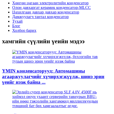
Хөнгөн цагаан электролитийн конденсатор
Олон давхаргат керамик конденсатор-MLCC
Цахилгаан давхар давхар конденсатор
Дамжуулагч тантал конденсатор
Тухай
Блог
Холбоо барих
хамгийн сүүлийн үеийн мэдээ
YMIN конденсаторууд: Автомашины
агааржуулагчийг хүчирхэгжүүлж, шинэ эрин
үеийг нээж байна ...