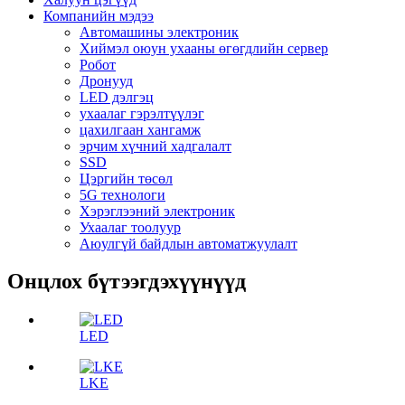
Компанийн мэдээ
Автомашины электроник
Хиймэл оюун ухааны өгөгдлийн сервер
Робот
Дронууд
LED дэлгэц
ухаалаг гэрэлтүүлэг
цахилгаан хангамж
эрчим хүчний хадгалалт
SSD
Цэргийн төсөл
5G технологи
Хэрэглээний электроник
Ухаалаг тоолуур
Аюулгүй байдлын автоматжуулалт
Онцлох бүтээгдэхүүнүүд
LED
LKE