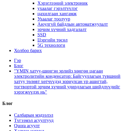
Хэрэглээний электроник
ухаалаг гэрэлтүүлэг
цахилгаан хангамж
Ухаалаг тоолуур
Аюулгүй байдлын автоматжуулалт
эрчим хүчний хадгалалт
SSD
Цэргийн төсөл
5G технологи
Холбоо барих
Гэр
Блог
"YMIN хатуу-шингэн эрлийз хөнгөн цагаан
электролитийн конденсатор: Байгууллагын түвшний
хатуу төлөвт хөтчүүдэд зориулсан үр ашигтай,
тогтвортой эрчим хүчний удирдлагын шийдлүүдийг
хэрэгжүүлэх нь"
Блог
Салбарын мэдээлэл
Түгээмэл асуултууд
Quora асуулт
Халуун цэгүүд