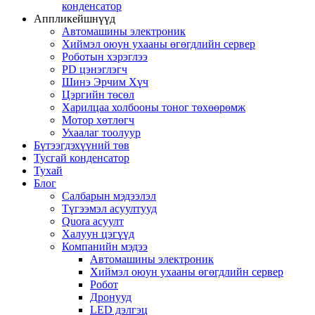
конденсатор
Аппликейшнүүд
Автомашины электроник
Хиймэл оюун ухааны өгөгдлийн сервер
Роботын хэрэглээ
PD цэнэглэгч
Шинэ Эрчим Хүч
Цэргийн төсөл
Харилцаа холбооны тоног төхөөрөмж
Мотор хөтлөгч
Ухаалаг тоолуур
Бүтээгдэхүүний төв
Тусгай конденсатор
Тухай
Блог
Салбарын мэдээлэл
Түгээмэл асуултууд
Quora асуулт
Халуун цэгүүд
Компанийн мэдээ
Автомашины электроник
Хиймэл оюун ухааны өгөгдлийн сервер
Робот
Дронууд
LED дэлгэц