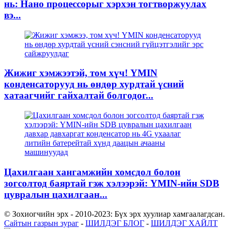
нь: Нано процессорыг хэрхэн тогтворжуулах
вэ...
Жижиг хэмжээтэй, том хүч! YMIN
конденсаторууд нь өндөр хурдтай үсний
хатаагчийг гайхалтай болгодог...
Цахилгаан хангамжийн хомсдол болон
зогсолтод баяртай гэж хэлээрэй: YMIN-ийн SDB
цувралын цахилгаан...
© Зохиогчийн эрх - 2010-2023: Бүх эрх хуулиар хамгаалагдсан.
Сайтын газрын зураг
-
ШИЛДЭГ БЛОГ
-
ШИЛДЭГ ХАЙЛТ