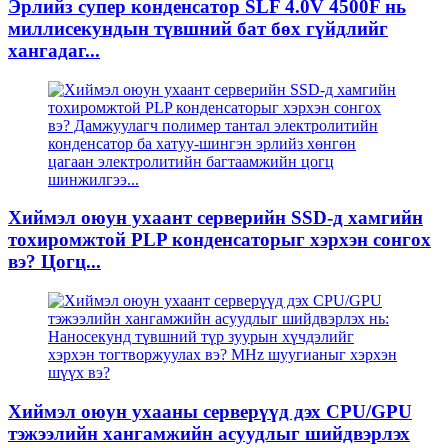
Эрлийз супер конденсатор SLF 4.0V 4500F нь
миллисекундын түвшний бат бөх гүйдлийг
хангадаг...
Хиймэл оюун ухаант серверийн SSD-д хамгийн
тохиромжтой PLP конденсаторыг хэрхэн сонгох
вэ? Цогц...
Хиймэл оюун ухааны серверүүд дэх CPU/GPU
тэжээлийн хангамжийн асуудлыг шийдвэрлэх