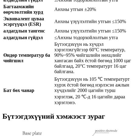
Багтаамжийн
Анхны утгын ±20%
өөрчлөлтийн хурд
Эквивалент цуваа
Анхны үзүүлэлтийн утгын ≤150%
эсэргүүцэл (ESR)
алдагдлын тангенс
Анхны үзүүлэлтийн утгын ≤150%
алдагдлын гүйдэл
≤Анхны тодорхойлолтын утга
Бүтээгдэхүүн нь хүчдэл
хэрэглэхгүйгээр 60°C температур,
Өндөр температур ба
90%~95% чийгшлийн нөхцлийг
чийгшил
хангасан байх ёстой бөгөөд 1000 цаг
байлгаад, 20°C температурт 16 цаг
байлгана.
Бүтээгдэхүүн нь 105 ℃ температурт
хүрэх ёстой бөгөөд нэрлэсэн ажлын
Бат бөх чанар
хүчдэлийг 2000 цагийн турш
хэрэглэж, 20 ℃-д 16 цагийн дараа
хэрэглэнэ.
Бүтээгдэхүүний хэмжээст зураг