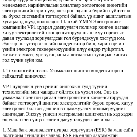
менежмент, нарийвчлалын хяналтаар хөтлөгдсөн өнөөгийн
электроникийн эрин үед электрон эд анги бүрийн гүйцэтгэл
нь бүхэл системийн тогтвортой байдал, үр ашиг, ашиглалтын
хугацаанд шууд нөлөөлдөг. Шанхай YMIN Электроникс
компанийн VP1 цуврал дамжуулагч полимер хөнгөн цагаан
хатуу электролитийн конденсаторууд нь энэхүү сорилтыг
даван туулахад зориулагдсан гол бүрэлдэхүүн хэсгүүд юм.
Эдгээр нь зүгээр л энгийн конденсатор биш, харин орчин
үеийн электрон төхөөрөмжүүдийн илүү өндөр гүйцэтгэл,
жижиг хэмжээ, урт хугацааны ашиглалтын хугацааг хангах
гол хүчин зүйл юм.
I. Технологийн нээлт: Уламжлалт шингэн конденсаторын
гайхалтай шинэчлэл
VP1 цувралын үнэ цэнийг ойлгохын тулд түүний
технологийн мөн чанарыг ойлгох нь чухал юм. Энэ нь
уламжлалт хөнгөн цагаан электролитийн конденсаторуудад
байдаг тогтворгүй шингэн электролитийг бүрэн орлож, хатуу
электролит болгон дэвшилтэт дамжуулагч полимерүүдийг
ашигладаг. Энэхүү үндсэн материалын шинэчлэл нь хэд хэдэн
өөрчлөлттэй гүйцэтгэлийн давуу талуудыг авчирдаг:
1. Маш бага эквивалент цуврал эсэргүүцэл (ESR) ба маш сайн
долгионы гүйдлийн чадвар: ESR нь өндөр давтамжтай