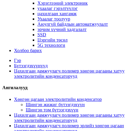
Хэрэглээний электроник
ухаалаг гэрэлтүүлэг
цахилгаан хангамж
Ухаалаг тоолуур
Аюулгүй байдлын автоматжуулалт
эрчим хүчний хадгалалт
SSD
Цэргийн төсөл
5G технологи
Холбоо барих
Гэр
Бүтээгдэхүүнүүд
Цахилгаан дамжуулагч полимер хөнгөн цагааны хатуу
электролитийн конденсаторууд
Ангилалууд
Хөнгөн цагаан электролитийн конденсатор
Шингэн жижиг бүтээгдэхүүн
Шингэн том бүтээгдэхүүн
Цахилгаан дамжуулагч полимер хөнгөн цагааны хатуу
электролитийн конденсаторууд
Цахилгаан дамжуулагч полимер эрлийз хөнгөн цагаан
электролитийн конденсаторууд