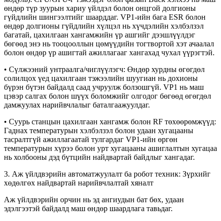
өндөр түр зуурын хариу үйлдэл болон онцгой долгионы
гүйдлийн шингээлтийг шаарддаг. VP1-ийн бага ESR болон
өндөр долгионы гүйдлийн хүлцэл нь хүчдэлийн хэлбэлзэл
багатай, цахилгаан хангамжийн үр ашгийг дээшлүүлдэг
бөгөөд энэ нь тооцооллын цөмүүдийн тогтвортой хэт ачаалал
болон өндөр үр ашигтай ажиллагааг хангахад чухал үүрэгтэй.
• Сүлжээний унтраалга/чиглүүлэгч: Өндөр хурдны өгөгдөл
солилцох үед цахилгаан тэжээлийн шуугиан нь дохионы
бүрэн бүтэн байдалд саад учруулж болзошгүй. VP1 нь маш
цэвэр салгах болон шүүх боломжийг олгодог бөгөөд өгөгдөл
дамжуулах нарийвчлалыг баталгаажуулдаг.
• Суурь станцын цахилгаан хангамж болон RF төхөөрөмжүүд:
Гаднах температурын хэлбэлзэл болон удаан хугацааны
тасралтгүй ажиллагаатай тулгардаг VP1-ийн өргөн
температурын хүрээ болон урт хугацааны ашиглалтын хугацаа
нь холбооны дэд бүтцийн найдвартай байдлыг хангадаг.
3. Аж үйлдвэрийн автоматжуулалт ба робот техник: Зүрхийг
хөдөлгөх найдвартай нарийвчлалтай хяналт
Аж үйлдвэрийн орчин нь эд ангиудын бат бөх, удаан
эдэлгээтэй байдалд маш өндөр шаардлага тавьдаг.