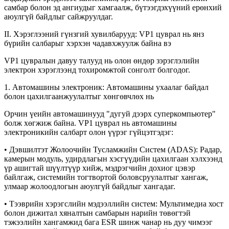
самбар болон эд ангиудыг хамгаалж, бүтээгдэхүүний ерөнхий
аюулгүй байдлыг сайжруулдаг.
II. Хэрэглээний гүнзгий хувилбарууд: VP1 цуврал нь янз
бүрийн салбарыг хэрхэн чадавхжуулж байна вэ
VP1 цувралын давуу талууд нь олон өндөр зэрэглэлийн
электрон хэрэглээнд тохиромжтой сонголт болгодог.
1. Автомашины электроник: Автомашины ухаалаг байдал
болон цахилгаанжуулалтыг хөнгөвчлөх нь
Орчин үеийн автомашинууд "дугуй дээрх суперкомпьютер"
болж хөгжиж байна. VP1 цуврал нь автомашины
электроникийн салбарт олон үүрэг гүйцэтгэдэг:
• Дэвшилтэт Жолоочийн Тусламжийн Систем (ADAS): Радар,
камерын модуль, удирдлагын хэсгүүдийн цахилгаан хэлхээнд
үр ашигтай шүүлтүүр хийж, мэдрэгчийн дохиог цэвэр
байлгаж, системийн тогтвортой боловсруулалтыг хангаж,
улмаар жолоодлогын аюулгүй байдлыг хангадаг.
• Тээврийн хэрэгслийн мэдээллийн систем: Мультимедиа хост
болон дижитал хяналтын самбарын нарийн төвөгтэй
тэжээлийн хангамжид бага ESR шинж чанар нь дуу чимээг