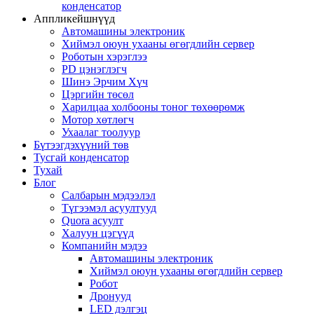
конденсатор
Аппликейшнүүд
Автомашины электроник
Хиймэл оюун ухааны өгөгдлийн сервер
Роботын хэрэглээ
PD цэнэглэгч
Шинэ Эрчим Хүч
Цэргийн төсөл
Харилцаа холбооны тоног төхөөрөмж
Мотор хөтлөгч
Ухаалаг тоолуур
Бүтээгдэхүүний төв
Тусгай конденсатор
Тухай
Блог
Салбарын мэдээлэл
Түгээмэл асуултууд
Quora асуулт
Халуун цэгүүд
Компанийн мэдээ
Автомашины электроник
Хиймэл оюун ухааны өгөгдлийн сервер
Робот
Дронууд
LED дэлгэц