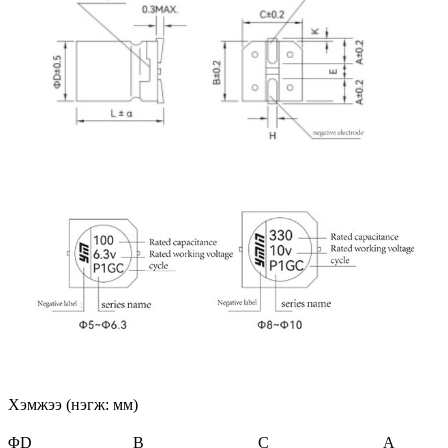
Хэмжээ (нэгж: мм)
ΦD
B
C
A