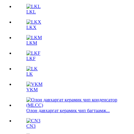
LKL
LKX
LKM
LKF
LK
VKM
Олон давхаргат керамик чип багтаамж...
CN3