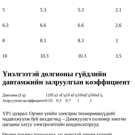
5
5.3
5.3
2.1
6.3
6.6
6.6
2.6
8
8.3
8.3
3
10
10.3
10.3
3.5
Үнэлгээтэй долгионы гүйдлийн
давтамжийн залруулгын коэффициент
Давтамж (Гц)
120Гц
1 кГц
10 кГц
100кГц
500кГц
Залруулгын коэффициент
0.05
0.3
0.7
1
1
VP1 цуврал: Орчин үеийн электрон төхөөрөмжүүдийг
чадавхжуулж буй анхдагчид – Дамжуулагч полимер хөнгөн
цагааны хатуу электролитийн конденсаторууд
Өндөр хурдны тооцоолол, үр ашигтай эрчим хүчний