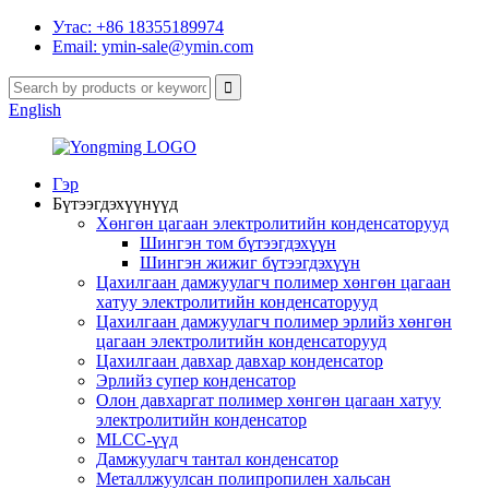
Утас: +86 18355189974
Email: ymin-sale@ymin.com
English
Гэр
Бүтээгдэхүүнүүд
Хөнгөн цагаан электролитийн конденсаторууд
Шингэн том бүтээгдэхүүн
Шингэн жижиг бүтээгдэхүүн
Цахилгаан дамжуулагч полимер хөнгөн цагаан
хатуу электролитийн конденсаторууд
Цахилгаан дамжуулагч полимер эрлийз хөнгөн
цагаан электролитийн конденсаторууд
Цахилгаан давхар давхар конденсатор
Эрлийз супер конденсатор
Олон давхаргат полимер хөнгөн цагаан хатуу
электролитийн конденсатор
MLCC-үүд
Дамжуулагч тантал конденсатор
Металлжуулсан полипропилен хальсан