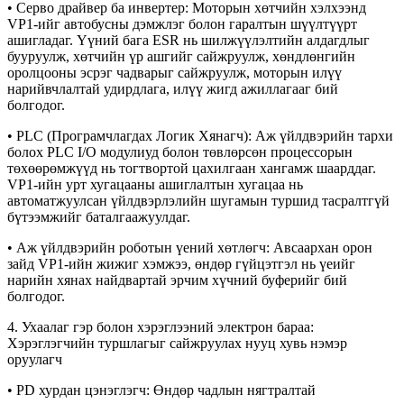
• Серво драйвер ба инвертер: Моторын хөтчийн хэлхээнд
VP1-ийг автобусны дэмжлэг болон гаралтын шүүлтүүрт
ашигладаг. Үүний бага ESR нь шилжүүлэлтийн алдагдлыг
бууруулж, хөтчийн үр ашгийг сайжруулж, хөндлөнгийн
оролцооны эсрэг чадварыг сайжруулж, моторын илүү
нарийвчлалтай удирдлага, илүү жигд ажиллагааг бий
болгодог.
• PLC (Програмчлагдах Логик Хянагч): Аж үйлдвэрийн тархи
болох PLC I/O модулиуд болон төвлөрсөн процессорын
төхөөрөмжүүд нь тогтвортой цахилгаан хангамж шаарддаг.
VP1-ийн урт хугацааны ашиглалтын хугацаа нь
автоматжуулсан үйлдвэрлэлийн шугамын туршид тасралтгүй
бүтээмжийг баталгаажуулдаг.
• Аж үйлдвэрийн роботын үений хөтлөгч: Авсаархан орон
зайд VP1-ийн жижиг хэмжээ, өндөр гүйцэтгэл нь үеийг
нарийн хянах найдвартай эрчим хүчний буферийг бий
болгодог.
4. Ухаалаг гэр болон хэрэглээний электрон бараа:
Хэрэглэгчийн туршлагыг сайжруулах нууц хувь нэмэр
оруулагч
• PD хурдан цэнэглэгч: Өндөр чадлын нягтралтай