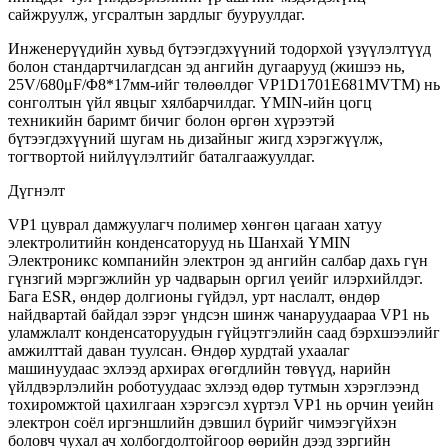
сайжруулж, угсралтын зардлыг бууруулдаг.
Инженерүүдийн хувьд бүтээгдэхүүний тодорхой үзүүлэлтүүд
болон стандартчилагдсан эд ангийн дугаарууд (жишээ нь,
25V/680μF/Φ8*17мм-ийг төлөөлдөг VP1D1701E681MVTM) нь
сонголтын үйл явцыг хялбарчилдаг. YMIN-ийн цогц
техникийн баримт бичиг болон өргөн хүрээтэй
бүтээгдэхүүний шугам нь дизайныг жигд хэрэгжүүлж,
тогтвортой нийлүүлэлтийг баталгаажуулдаг.
Дүгнэлт
VP1 цуврал дамжуулагч полимер хөнгөн цагаан хатуу
электролитийн конденсаторууд нь Шанхай YMIN
Электроникс компанийн электрон эд ангийн салбар дахь гүн
гүнзгий мэргэжлийн ур чадварын оргил үеийг илэрхийлдэг.
Бага ESR, өндөр долгионы гүйдэл, урт наслалт, өндөр
найдвартай байдал зэрэг үндсэн шинж чанаруудаараа VP1 нь
уламжлалт конденсаторуудын гүйцэтгэлийн саад бэрхшээлийг
амжилттай даван туулсан. Өндөр хурдтай ухаалаг
машинуудаас эхлээд архирах өгөгдлийн төвүүд, нарийн
үйлдвэрлэлийн роботуудаас эхлээд өдөр тутмын хэрэглээнд
тохиромжтой цахилгаан хэрэгсэл хүртэл VP1 нь орчин үеийн
электрон соёл иргэншлийн дэвшил бүрийг чимээгүйхэн
боловч чухал ач холбогдолтойгоор өөрийн дээд зэргийн