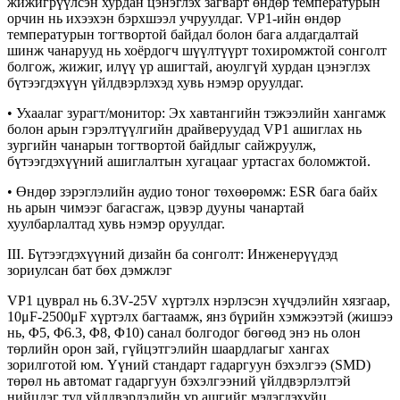
жижигрүүлсэн хурдан цэнэглэх загварт өндөр температурын
орчин нь ихээхэн бэрхшээл учруулдаг. VP1-ийн өндөр
температурын тогтвортой байдал болон бага алдагдалтай
шинж чанарууд нь хоёрдогч шүүлтүүрт тохиромжтой сонголт
болгож, жижиг, илүү үр ашигтай, аюулгүй хурдан цэнэглэх
бүтээгдэхүүн үйлдвэрлэхэд хувь нэмэр оруулдаг.
• Ухаалаг зурагт/монитор: Эх хавтангийн тэжээлийн хангамж
болон арын гэрэлтүүлгийн драйверуудад VP1 ашиглах нь
зургийн чанарын тогтвортой байдлыг сайжруулж,
бүтээгдэхүүний ашиглалтын хугацааг уртасгах боломжтой.
• Өндөр зэрэглэлийн аудио тоног төхөөрөмж: ESR бага байх
нь арын чимээг багасгаж, цэвэр дууны чанартай
хуулбарлалтад хувь нэмэр оруулдаг.
III. Бүтээгдэхүүний дизайн ба сонголт: Инженерүүдэд
зориулсан бат бөх дэмжлэг
VP1 цуврал нь 6.3V-25V хүртэлх нэрлэсэн хүчдэлийн хязгаар,
10μF-2500μF хүртэлх багтаамж, янз бүрийн хэмжээтэй (жишээ
нь, Φ5, Φ6.3, Φ8, Φ10) санал болгодог бөгөөд энэ нь олон
төрлийн орон зай, гүйцэтгэлийн шаардлагыг хангах
зорилготой юм. Үүний стандарт гадаргуун бэхэлгээ (SMD)
төрөл нь автомат гадаргуун бэхэлгээний үйлдвэрлэлтэй
нийцдэг тул үйлдвэрлэлийн үр ашгийг мэдэгдэхүйц