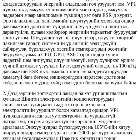
конденсаторуудын энергийн алдагдлын гол үзүүлэлт юм. VP1
цуврал нь дамжуулагч полимерийн маш өндөр дамжуулах
чадварын ачаар миллиомын түвшинд хэт бага ESR-д хүрдэг.
Энэ нь цахилгаан хангамжийн шүүлтүүрийн хэлхээнд өндөр
давтамжийн долгионы гүйдлийг илүү үр дүнтэй шингээж,
дарангуйлж, дулаан хэлбэрээр энергийн тархалтыг бууруулдаг
гэсэн үг юм. Шууд ашиг тус нь: илүү цэвэр, илүү тогтвортой
цахилгаан гаралт, системийн үр ашгийг мэдэгдэхүйц
сайжруулж, бүрэлдэхүүн хэсгийн температурын өсөлтийг
бууруулж, улмаар CPU, GPU, ASIC зэрэг өндөр хүчин
чадалтай цөм чипүүдэд илүү чимээгүй, илүү хүчирхэг эрчим
хүчний дэмжлэг үзүүлдэг. Бүтээгдэхүүний өгөгдөл нь 100 кГц
давтамжтай ESR нь уламжлалт шингэн конденсаторуудаас
хамаагүй бага бөгөөд зөвшөөрөгдсөн нэрлэсэн долгионы
гүйдэл нь мөн мэдэгдэхүйц нэмэгдсэн болохыг харуулж байна.
2. Дээд зэргийн тогтвортой байдал ба хэт урт ашиглалтын
хугацаа: Шингэн электролитийн конденсаторуудын
ашиглалтын хугацааны саад тотгор нь ихэвчлэн
электролитийн ууршилт болон хатаалтад оршдог. VP1
цувралд ашигласан хатуу электролит нь ууршдаггүй,
шатдаггүй, тэсрэх аюултай тул энэ эрсдлийг үндсэндээ
арилгадаг. Энэхүү цуврал бүтээгдэхүүн нь 105°C-ийн хатуу
ширүүн өндөр температурт ч гэсэн 2000 цаг хүртэл ажиллах
хугацааг баталгаажуулдаг. Практик хэрэглээнд тоног