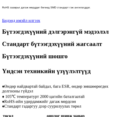
RoHS зааврыг дагаж мөрддөг бөгөөд SMD стандарт гэж ангилагддаг.
Бидэнд имэйл илгээх
Бүтээгдэхүүний дэлгэрэнгүй мэдээлэл
Стандарт бүтээгдэхүүний жагсаалт
Бүтээгдэхүүний шошго
Үндсэн техникийн үзүүлэлтүүд
♦Өндөр найдвартай байдал, бага ESR, өндөр зөвшөөрөгдөх
долгионы гүйдэл
♦ 105℃ температурт 2000 цагийн баталгаатай
♦RoHS-ийн удирдамжийг дагаж мөрдсөн
♦Стандарт гадаргуу дээр суурилуулах төрөл
төсөл
онцлог шинж чанар