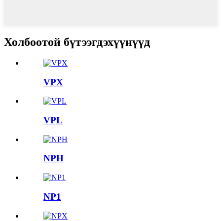
Холбоотой бүтээгдэхүүнүүд
VPX
VPL
NPH
NP1