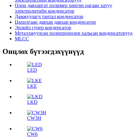
Олон давхаргат полимер хөнгөн цагаан хатуу
электролитийн конденсатор
Дамжуулагч тантал конденсатор
Цахилгаан давхар давхар конденсатор
Эрлийз супер конденсатор
Металлжуулсан полипропилен хальсан конденсаторууд
MLCC
Онцлох бүтээгдэхүүнүүд
LED
LKE
LKD
CW3H
CW6