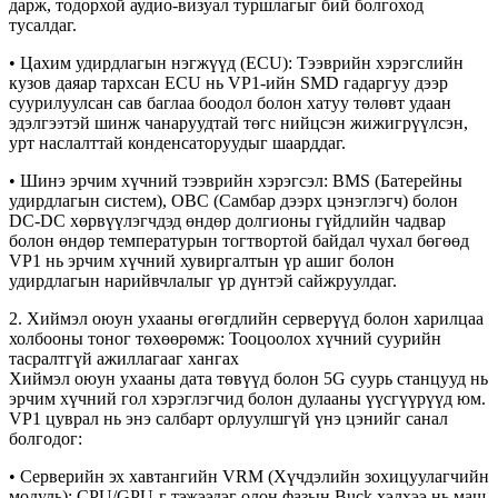
дарж, тодорхой аудио-визуал туршлагыг бий болгоход
тусалдаг.
• Цахим удирдлагын нэгжүүд (ECU): Тээврийн хэрэгслийн
кузов даяар тархсан ECU нь VP1-ийн SMD гадаргуу дээр
суурилуулсан сав баглаа боодол болон хатуу төлөвт удаан
эдэлгээтэй шинж чанаруудтай төгс нийцсэн жижигрүүлсэн,
урт наслалттай конденсаторуудыг шаарддаг.
• Шинэ эрчим хүчний тээврийн хэрэгсэл: BMS (Батерейны
удирдлагын систем), OBC (Самбар дээрх цэнэглэгч) болон
DC-DC хөрвүүлэгчдэд өндөр долгионы гүйдлийн чадвар
болон өндөр температурын тогтвортой байдал чухал бөгөөд
VP1 нь эрчим хүчний хувиргалтын үр ашиг болон
удирдлагын нарийвчлалыг үр дүнтэй сайжруулдаг.
2. Хиймэл оюун ухааны өгөгдлийн серверүүд болон харилцаа
холбооны тоног төхөөрөмж: Тооцоолох хүчний суурийн
тасралтгүй ажиллагааг хангах
Хиймэл оюун ухааны дата төвүүд болон 5G суурь станцууд нь
эрчим хүчний гол хэрэглэгчид болон дулааны үүсгүүрүүд юм.
VP1 цуврал нь энэ салбарт орлуулшгүй үнэ цэнийг санал
болгодог:
• Серверийн эх хавтангийн VRM (Хүчдэлийн зохицуулагчийн
модуль): CPU/GPU-г тэжээдэг олон фазын Buck хэлхээ нь маш