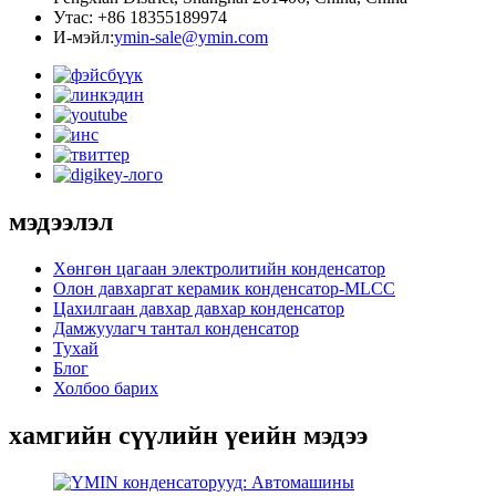
Утас: +86 18355189974
И-мэйл:
ymin-sale@ymin.com
мэдээлэл
Хөнгөн цагаан электролитийн конденсатор
Олон давхаргат керамик конденсатор-MLCC
Цахилгаан давхар давхар конденсатор
Дамжуулагч тантал конденсатор
Тухай
Блог
Холбоо барих
хамгийн сүүлийн үеийн мэдээ