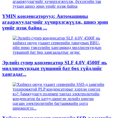
YMIN конденсаторууд: Автомашины
агааржуулагчийг хүчирхэгжүүлж, шинэ эрин
үеийг нээж байна ...
Эрлийз супер конденсатор SLF 4.0V 4500F нь
миллисекундын түвшний бат бөх гүйдлийг
хангадаг...