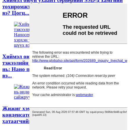
Хиймэл оюун ухаант серверийн SSD-д хамгийн
тохиромжтой PLP конденсаторыг хэрхэн сонгох
вэ? Цогц...
Хиймэл оюун ухааны серверүүд дэх CPU/GPU
тэжээлийн хангамжийн асуудлыг шийдвэрлэх
нь: Нано процессорыг хэрхэн тогтворжуулах
вэ...
Жижиг хэмжээтэй, том хүч! YMIN
конденсаторууд нь өндөр хурдтай үсний
хатаагчийг гайхалтай болгодог...