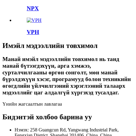
NPX
VPH
Имэйл мэдээллийн товхимол
Манай имэйл мэдээллийн товхимол нь танд
манай бүтээгдэхүүн, арга хэмжээ,
сурталчилгааны өргөн сонголт, мөн манай
бүрэлдэхүүн хэсэг, програмууд болон техникийн
өгөгдлийн үйлчилгээний хэрэглээний талаарх
мэдээллийг цаг алдалгүй хүргэхэд тусалдаг.
Үнийн жагсаалтын лавлагаа
Бидэнтэй холбоо барина уу
Нэмэх: 258 Guangcun Rd, Yangwang Industrial Park,
Fengxian District, Shanghai 201406, China, China