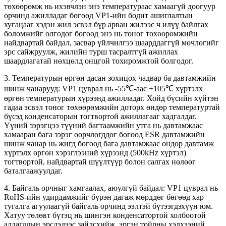
төхөөрөмж нь ихэвчлэн энэ температураас хамаагүй доогуур
орчинд ажилладаг бөгөөд VP1-ийн бодит ашиглалтын
хугацааг хэдэн жил эсвэл бүр арван жилээс ч илүү байлгах
боломжийг олгодог бөгөөд энэ нь тоног төхөөрөмжийн
найдвартай байдал, засвар үйлчилгээ шаарддаггүй мөчлөгийг
эрс сайжруулж, жилийн турш тасралтгүй ажиллах
шаардлагатай нөхцөлд онцгой тохиромжтой болгодог.
3. Температурын өргөн дасан зохицох чадвар ба давтамжийн
шинж чанарууд: VP1 цуврал нь -55℃-аас +105℃ хүртэлх
өргөн температурын хүрээнд ажилладаг. Хойд бүсийн хүйтэн
гадаа эсвэл тоног төхөөрөмжийн доторх өндөр температуртай
бүсэд конденсаторын тогтвортой ажиллагааг хадгалдаг.
Үүний зэрэгцээ түүний багтаамжийн утга нь давтамжаас
хамааран бага зэрэг өөрчлөгддөг бөгөөд ESR давтамжийн
шинж чанар нь жигд бөгөөд бага давтамжаас өндөр давтамж
хүртэлх өргөн хэрэглээний хүрээнд (500kHz хүртэл)
тогтвортой, найдвартай шүүлтүүр болон салгах нөлөөг
баталгаажуулдаг.
4. Байгаль орчныг хамгаалах, аюулгүй байдал: VP1 цуврал нь
RoHS-ийн удирдамжийг бүрэн дагаж мөрддөг бөгөөд хар
тугалга агуулаагүй байгаль орчинд ээлтэй бүтээгдэхүүн юм.
Хатуу төлөвт бүтэц нь шингэн конденсатортой холбоотой
алдагдлын эрсдэлээс зайлсхийж, эргэн тойрны хэлхээний