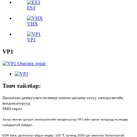
ES3
VHX
VP1
VP1
Товч тайлбар:
Цахилгаан дамжуулагч полимер хөнгөн цагааны хатуу электролитийн
конденсаторууд
SMD төрөл
Хатуу хөнгөн цагаан электролитийн конденсатор VP1-ийн шинж чанарууд нь өндөр
найдвартай байдал,
ESR бага, долгионы гүйдэл өндөр. 105 ℃ орчинд 2000 цаг ажиллах баталгаатай.