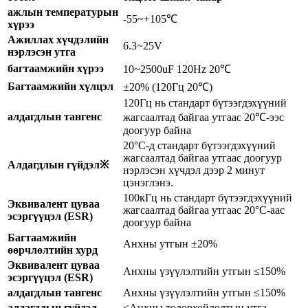
ажлын температурын
-55~+105℃
хүрээ
Ажиллах хүчдэлийн
6.3~25V
нэрлэсэн утга
багтаамжийн хүрээ
10~2500uF 120Hz 20℃
Багтаамжийн хүлцэл
±20% (120Гц 20℃)
120Гц нь стандарт бүтээгдэхүүний
алдагдлын тангенс
жагсаалтад байгаа утгаас 20℃-ээс
доогуур байна
20°C-д стандарт бүтээгдэхүүний
жагсаалтад байгаа утгаас доогуур
Алдагдлын гүйдэл※
нэрлэсэн хүчдэл дээр 2 минут
цэнэглэнэ.
100кГц нь стандарт бүтээгдэхүүний
Эквивалент цуваа
жагсаалтад байгаа утгаас 20°C-аас
эсэргүүцэл (ESR)
доогуур байна
Багтаамжийн
Анхны утгын ±20%
өөрчлөлтийн хурд
Эквивалент цуваа
Анхны үзүүлэлтийн утгын ≤150%
эсэргүүцэл (ESR)
алдагдлын тангенс
Анхны үзүүлэлтийн утгын ≤150%
алдагдлын гүйдэл
≤Анхны тодорхойлолтын утга