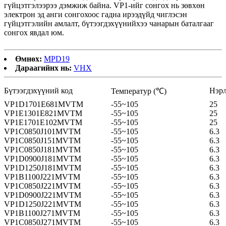
гүйцэтгэлээрээ дэмжиж байна. VP1-ийг сонгох нь зөвхөн
электрон эд анги сонгохоос гадна ирээдүйд чиглэсэн
гүйцэтгэлийн амлалт, бүтээгдэхүүнийхээ чанарын баталгааг
сонгох явдал юм.
Өмнөх:
MPD19
Дараагийнх нь:
VHX
Бүтээгдэхүүний код
Нэрл
Температур (℃)
VP1D1701E681MVTM
-55~105
25
VP1E1301E821MVTM
-55~105
25
VP1E1701E102MVTM
-55~105
25
VP1C0850J101MVTM
-55~105
6.3
VP1C0850J151MVTM
-55~105
6.3
VP1C0850J181MVTM
-55~105
6.3
VP1D0900J181MVTM
-55~105
6.3
VP1D1250J181MVTM
-55~105
6.3
VP1B1100J221MVTM
-55~105
6.3
VP1C0850J221MVTM
-55~105
6.3
VP1D0900J221MVTM
-55~105
6.3
VP1D1250J221MVTM
-55~105
6.3
VP1B1100J271MVTM
-55~105
6.3
VP1C0850J271MVTM
-55~105
6.3