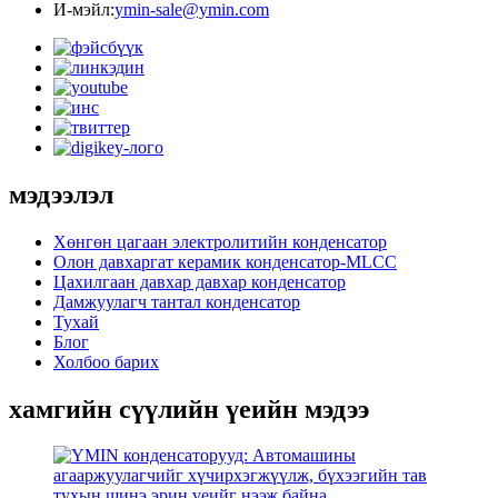
И-мэйл:
ymin-sale@ymin.com
мэдээлэл
Хөнгөн цагаан электролитийн конденсатор
Олон давхаргат керамик конденсатор-MLCC
Цахилгаан давхар давхар конденсатор
Дамжуулагч тантал конденсатор
Тухай
Блог
Холбоо барих
хамгийн сүүлийн үеийн мэдээ