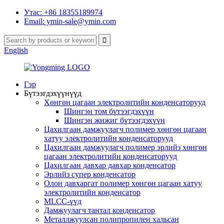
Утас: +86 18355189974
Email: ymin-sale@ymin.com
English
Гэр
Бүтээгдэхүүнүүд
Хөнгөн цагаан электролитийн конденсаторууд
Шингэн том бүтээгдэхүүн
Шингэн жижиг бүтээгдэхүүн
Цахилгаан дамжуулагч полимер хөнгөн цагаан
хатуу электролитийн конденсаторууд
Цахилгаан дамжуулагч полимер эрлийз хөнгөн
цагаан электролитийн конденсаторууд
Цахилгаан давхар давхар конденсатор
Эрлийз супер конденсатор
Олон давхаргат полимер хөнгөн цагаан хатуу
электролитийн конденсатор
MLCC-үүд
Дамжуулагч тантал конденсатор
Металлжуулсан полипропилен хальсан