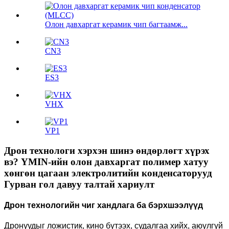
Олон давхаргат керамик чип багтаамж...
CN3
ES3
VHX
VP1
Дрон технологи хэрхэн шинэ өндөрлөгт хүрэх
вэ? YMIN-ийн олон давхаргат полимер хатуу
хөнгөн цагаан электролитийн конденсаторууд
Гурван гол давуу талтай хариулт
Дрон технологийн чиг хандлага ба бэрхшээлүүд
Дронуудыг ложистик, кино бүтээх, судалгаа хийх, аюулгүй