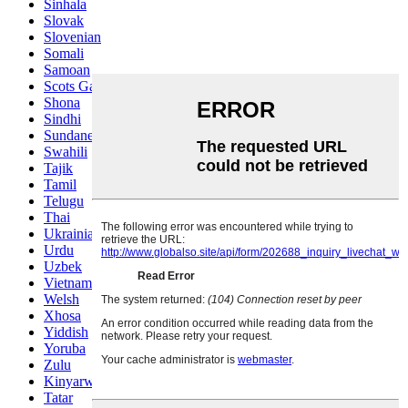
Sinhala
Slovak
Slovenian
Somali
Samoan
Scots Gaelic
Shona
Sindhi
Sundanese
Swahili
Tajik
Tamil
Telugu
Thai
Ukrainian
Urdu
Uzbek
Vietnamese
Welsh
Xhosa
Yiddish
Yoruba
Zulu
Kinyarwanda
Tatar