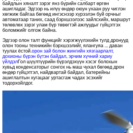
байдлын хяналт зэрэг янз бүрийн салбарт өргөн
ашигладаг. Эдгээр нь илүү өндөр оюун ухаан руу чиглэн
хөгжиж байгаа бөгөөд ингэснээр хүрээлэн буй орчныг
автоматаар таних, саад бэрхшээлээс зайлсхийх, маршрут
төлөвлөх зэрэг улам бүр төвөгтэй ажлуудыг гүйцэтгэх
боломжийг олгож байна.
Эдгээр олон талт функцийг хэрэгжүүлэхийн тулд дронууд
олон тооны техникийн бэрхшээлийг, ялангуяа ... даван
туулах ёстой.
орон зай болон жингийн хязгаарлалт,
дохионы бүрэн бүтэн байдал, эрчим хүчний хариу
үйлдэл
Гол шүүлтүүрийн бүрэлдэхүүн хэсэг болохын
хувьд конденсаторыг сонгох нь маш чухал бөгөөд дрон
өндөр гүйцэтгэл, найдвартай байдал, батерейны
ашиглалтын хугацааг уртасгаж чадах эсэхийг
тодорхойлдог.