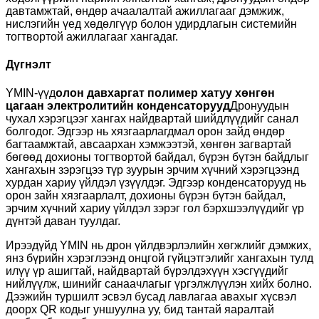
давтамжтай, өндөр ачаалалтай ажиллагааг дэмжиж,
нислэгийн үед хөдөлгүүр болон удирдлагын системийн
тогтвортой ажиллагааг хангадаг.
Дүгнэлт
YMIN-үүд
олон давхаргат полимер хатуу хөнгөн
цагаан электролитийн конденсаторууд
Дронуудын
чухал хэрэгцээг хангах найдвартай шийдлүүдийг санал
болгодог. Эдгээр нь хязгаарлагдмал орон зайд өндөр
багтаамжтай, авсаархан хэмжээтэй, хөнгөн загвартай
бөгөөд дохионы тогтвортой байдал, бүрэн бүтэн байдлыг
хангахын зэрэгцээ түр зуурын эрчим хүчний хэрэгцээнд
хурдан хариу үйлдэл үзүүлдэг. Эдгээр конденсаторууд нь
орон зайн хязгаарлалт, дохионы бүрэн бүтэн байдал,
эрчим хүчний хариу үйлдэл зэрэг гол бэрхшээлүүдийг үр
дүнтэй даван туулдаг.
Ирээдүйд YMIN нь дрон үйлдвэрлэлийн хөгжлийг дэмжих,
янз бүрийн хэрэглээнд онцгой гүйцэтгэлийг хангахын тулд
илүү үр ашигтай, найдвартай бүрэлдэхүүн хэсгүүдийг
нийлүүлж, шинийг санаачлагыг үргэлжлүүлэн хийх болно.
Дээжийн туршилт эсвэл бусад лавлагаа авахыг хүсвэл
доорх QR кодыг уншуулна уу, бид тантай яаралтай