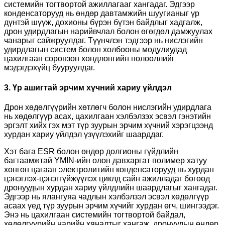
системийн тогтвортой ажиллагааг хангадаг. Эдгээр
конденсаторууд нь өндөр давтамжийн шуугианыг үр
дүнтэй шүүж, дохионы бүрэн бүтэн байдлыг хадгалж,
дрон удирдлагын нарийвчлал болон өгөгдөл дамжуулах
чанарыг сайжруулдаг. Түүнчлэн тэдгээр нь нислэгийн
удирдлагын систем болон холбооны модулиудад
цахилгаан соронзон хөндлөнгийн нөлөөллийг
мэдэгдэхүйц бууруулдаг.
3. Үр ашигтай эрчим хүчний хариу үйлдэл
Дрон хөдөлгүүрийн хөтлөгч болон нислэгийн удирдлага
нь хөдөлгүүр асах, цахилгаан хэлбэлзэх эсвэл гэнэтийн
эргэлт хийх гэх мэт түр зуурын эрчим хүчний хэрэгцээнд
хурдан хариу үйлдэл үзүүлэхийг шаарддаг.
Хэт бага ESR болон өндөр долгионы гүйдлийн
багтаамжтай YMIN-ийн олон давхаргат полимер хатуу
хөнгөн цагаан электролитийн конденсаторууд нь хурдан
цэнэглэх-цэнэггүйжүүлэх циклд сайн ажилладаг бөгөөд
дронуудын хурдан хариу үйлдлийн шаардлагыг хангадаг.
Эдгээр нь ялангуяа чадлын хэлбэлзэл эсвэл хөдөлгүүр
асаах үед түр зуурын эрчим хүчийг хурдан өгч, шингээдэг.
Энэ нь цахилгаан системийн тогтвортой байдал,
хөдөлгүүрийн нарийн хяналтыг хангаж, дронуудын өндөр