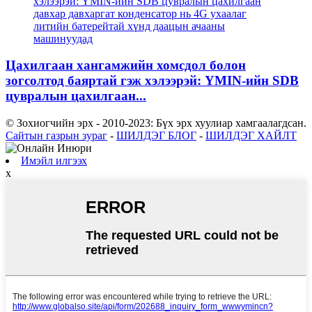
Цахилгаан хангамжийн хомсдол болон
зогсолтод баяртай гэж хэлээрэй: YMIN-ийн SDB
цувралын цахилгаан...
© Зохиогчийн эрх - 2010-2023: Бүх эрх хуулиар хамгаалагдсан.
Сайтын газрын зураг
-
ШИЛДЭГ БЛОГ
-
ШИЛДЭГ ХАЙЛТ
Имэйл илгээх
x