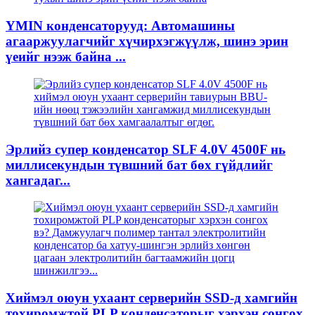
YMIN конденсаторууд: Автомашины
агааржуулагчийг хүчирхэгжүүлж, шинэ эрин
үеийг нээж байна ...
Эрлийз супер конденсатор SLF 4.0V 4500F нь
миллисекундын түвшний бат бөх гүйдлийг
хангадаг...
Хиймэл оюун ухаант серверийн SSD-д хамгийн
тохиромжтой PLP конденсаторыг хэрхэн сонгох