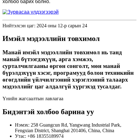
холбоо барих болно.
Нийтэлсэн цаг: 2024 оны 12-р сарын 24
Имэйл мэдээллийн товхимол
Манай имэйл мэдээллийн товхимол нь танд
манай бүтээгдэхүүн, арга хэмжээ,
сурталчилгааны өргөн сонголт, мөн манай
бүрэлдэхүүн хэсэг, програмууд болон техникийн
өгөгдлийн үйлчилгээний хэрэглээний талаарх
мэдээллийг цаг алдалгүй хүргэхэд тусалдаг.
Үнийн жагсаалтын лавлагаа
Бидэнтэй холбоо барина уу
Нэмэх: 258 Guangcun Rd, Yangwang Industrial Park,
Fengxian District, Shanghai 201406, China, China
Утас: +86 18355189974