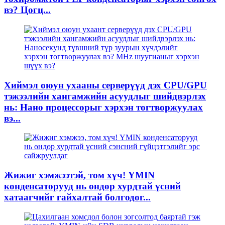
вэ? Цогц...
Хиймэл оюун ухааны серверүүд дэх CPU/GPU
тэжээлийн хангамжийн асуудлыг шийдвэрлэх
нь: Нано процессорыг хэрхэн тогтворжуулах
вэ...
Жижиг хэмжээтэй, том хүч! YMIN
конденсаторууд нь өндөр хурдтай үсний
хатаагчийг гайхалтай болгодог...