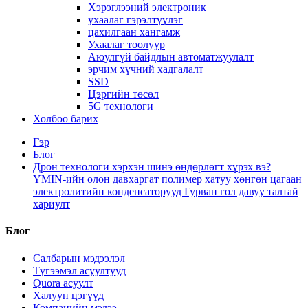
Хэрэглээний электроник
ухаалаг гэрэлтүүлэг
цахилгаан хангамж
Ухаалаг тоолуур
Аюулгүй байдлын автоматжуулалт
эрчим хүчний хадгалалт
SSD
Цэргийн төсөл
5G технологи
Холбоо барих
Гэр
Блог
Дрон технологи хэрхэн шинэ өндөрлөгт хүрэх вэ?
YMIN-ийн олон давхаргат полимер хатуу хөнгөн цагаан
электролитийн конденсаторууд Гурван гол давуу талтай
хариулт
Блог
Салбарын мэдээлэл
Түгээмэл асуултууд
Quora асуулт
Халуун цэгүүд
Компанийн мэдээ