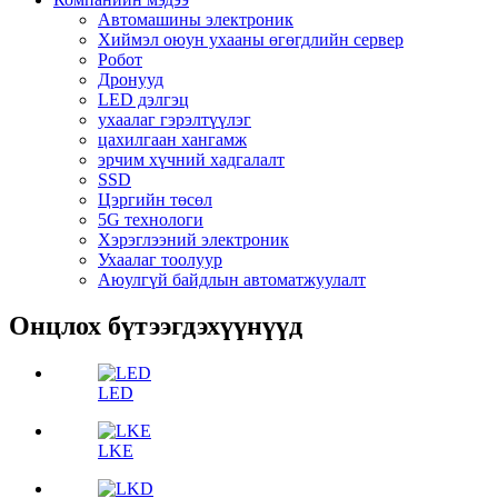
Автомашины электроник
Хиймэл оюун ухааны өгөгдлийн сервер
Робот
Дронууд
LED дэлгэц
ухаалаг гэрэлтүүлэг
цахилгаан хангамж
эрчим хүчний хадгалалт
SSD
Цэргийн төсөл
5G технологи
Хэрэглээний электроник
Ухаалаг тоолуур
Аюулгүй байдлын автоматжуулалт
Онцлох бүтээгдэхүүнүүд
LED
LKE