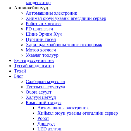
конденсатор
Аппликейшнүүд
Автомашины электроник
Хиймэл оюун ухааны өгөгдлийн сервер
Роботын хэрэглээ
PD цэнэглэгч
Шинэ Эрчим Хүч
Цэргийн төсөл
Харилцаа холбооны тоног төхөөрөмж
Мотор хөтлөгч
Ухаалаг тоолуур
Бүтээгдэхүүний төв
Тусгай конденсатор
Тухай
Блог
Салбарын мэдээлэл
Түгээмэл асуултууд
Quora асуулт
Халуун цэгүүд
Компанийн мэдээ
Автомашины электроник
Хиймэл оюун ухааны өгөгдлийн сервер
Робот
Дронууд
LED дэлгэц