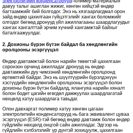
электролитийн конденсаторууд
Полимер материалын
давуу талыг ашиглан жижиг, хөнгөн хийцтэй өндөр
багтаамжийг бий болгодог. Энэ нь хязгаарлагдмал орон
зайд өндөр цахилгаан гүйцэтгэлийг хангах боломжийг
олгодог бөгөөд дронууд үйл ажиллагааны шаардлагуудыг
хангах хангалттай эрчим хүчний хангамжтай байхыг
баталгаажуулдаг.
2. Дохионы бүрэн бүтэн байдал ба хөндлөнгийн
оролцооны эсэргүүцэл
Өндөр давтамжтай болон нарийн төвөгтэй цахилгаан
соронзон орчинд ажилладаг дронууд нь өндөр
давтамжийн дуу чимээний хөндлөнгийн оролцоонд
өртөмтгий байдаг. Энэ нь шүүлтүүрийн бүрэлдэхүүн
хэсгүүдийн хөндлөнгийн оролцооны эсэргүүцэл болон
дохионы бүрэн бүтэн байдалд, ялангуяа нарийн хяналт
болон бодит цагийн өгөгдөл дамжуулах шаардлагатай
нөхцөлд хатуу шаардлага тавьдаг.
Олон давхаргат полимер хатуу хөнгөн цагаан
электролитийн конденсаторууд нь бага эквивалент цуваа
эсэргүүцэл (ESR)-тэй бөгөөд өндөр давтамж болон өндөр
гүйдлийн нөхцөлд онцгой сайн ажилладаг. Эдгээр нь
гүйдлийн хэлбэлзлийг үр дүнтэй зохицуулж, цахилгаан