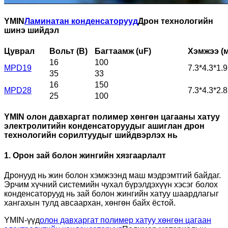
YMIN
Ламинатан конденсаторууд
Дрон технологийн
шинэ шийдэл
Цуврал
Вольт (В)
Багтаамж (uF)
Хэмжээ (
16
100
MPD19
7.3*4.3*1.9
35
33
16
150
MPD28
7.3*4.3*2.8
25
100
YMIN олон давхаргат полимер хөнгөн цагааны хатуу
электролитийн конденсаторуудыг ашиглан дрон
технологийн сорилтуудыг шийдвэрлэх нь
1. Орон зай болон жингийн хязгаарлалт
Дронууд нь жин болон хэмжээнд маш мэдрэмтгий байдаг.
Эрчим хүчний системийн чухал бүрэлдэхүүн хэсэг болох
конденсаторууд нь зай болон жингийн хатуу шаардлагыг
хангахын тулд авсаархан, хөнгөн байх ёстой.
YMIN-үүд
олон давхаргат полимер хатуу хөнгөн цагаан