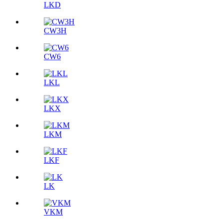
LKD
CW3H
CW6
LKL
LKX
LKM
LKF
LK
VKM